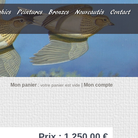
phies
Peintures
Bronzes
Nouveautés
Contact
Mon panier
:
|
Mon compte
votre panier est vide
Prix : 1 250,00 €