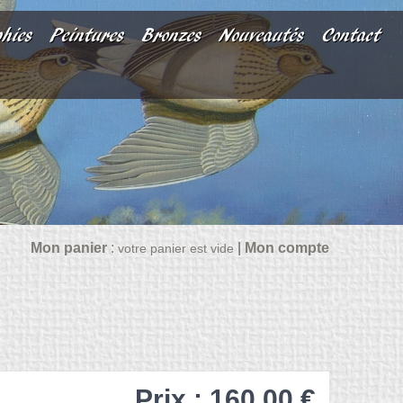
phies
Peintures
Bronzes
Nouveautés
Contact
Mon panier
:
|
Mon compte
votre panier est vide
Prix : 160,00 €