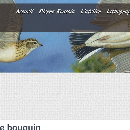
Accueil
Pierre Roussia
L'atelier
Lithogra
 le bouquin