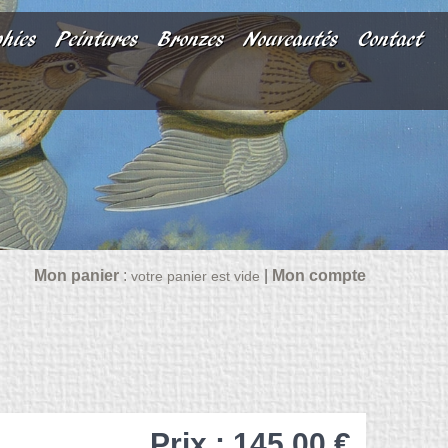
phies
Peintures
Bronzes
Nouveautés
Contact
Mon panier
:
|
Mon compte
votre panier est vide
Prix : 145,00 €