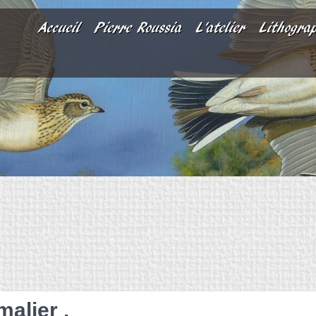
Accueil
Pierre Roussia
L'atelier
Lithogra
malier .